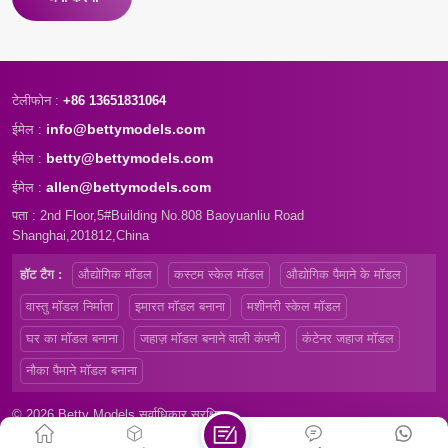
टेलीफोन :
+86 13651831064
info@bettymodels.com
ईमेल :
betty@bettymodels.com
ईमेल :
allen@bettymodels.com
ईमेल :
पता : 2nd Floor,5#Building No.808 Baoyuanliu Road
Shanghai,201812,China
हॉट टैग :
औद्योगिक मॉडल
कस्टम स्केल मॉडल
औद्योगिक पैमाने के मॉडल
वास्तु मॉडल निर्माता
इमारत मॉडल बनाना
मशीनरी स्केल मॉडल
घर का मॉडल बनाना
जहाज़ मॉडल बनाने वाली कंपनी
कंटेनर जहाज मॉडल
नौका पैमाने मॉडल बनाना
© 2026 Betty Models सर्वाधिकार सुरक्षित
साइट मैप
|
Xml
|
Privacy Policy
|