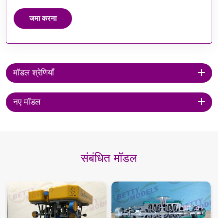
जमा करना
मॉडल श्रेणियाँ
नए मॉडल
संबंधित मॉडल