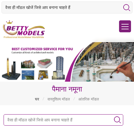
पैमाना नमूना
/
/
घर
वास्तुशिल्प मॉडल
आंतरिक मॉडल