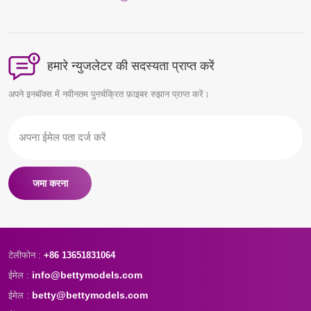
हमारे न्युजलेटर की सदस्यता प्राप्त करें
अपने इनबॉक्स में नवीनतम पुनर्चक्रित फ़ाइबर रुझान प्राप्त करें।
जमा करना
टेलीफोन :
+86 13651831064
info@bettymodels.com
ईमेल :
betty@bettymodels.com
ईमेल :