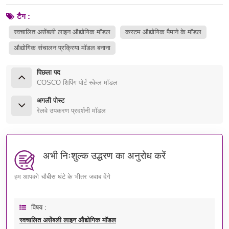
टैग :
स्वचालित असेंबली लाइन औद्योगिक मॉडल
कस्टम औद्योगिक पैमाने के मॉडल
औद्योगिक संचालन प्रक्रिया मॉडल बनाना
पिछला पद
COSCO शिपिंग पोर्ट स्केल मॉडल
अगली पोस्ट
रेलवे उपकरण प्रदर्शनी मॉडल
अभी निःशुल्क उद्धरण का अनुरोध करें
हम आपको चौबीस घंटे के भीतर जवाब देंगे
विषय :
स्वचालित असेंबली लाइन औद्योगिक मॉडल