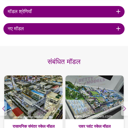
मॉडल श्रेणियाँ
नए मॉडल
संबंधित मॉडल
रासायनिक संयंत्र स्केल मॉडल
पावर प्लांट स्केल मॉडल