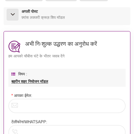
अगली पोस्ट
फ़्रांस लक्जरी क्रूज़ शिप मॉडल
अभी निःशुल्क उद्धरण का अनुरोध करें
हम आपको चौबीस घंटे के भीतर जवाब देंगे
विषय :
बहरीन शहर नियोजन मॉडल
*
आपका ईमेल:
टेलीफोन/WHATSAPP: