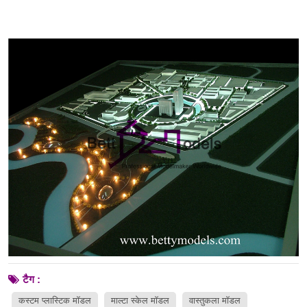
टैग :
कस्टम प्लास्टिक मॉडल
माल्टा स्केल मॉडल
वास्तुकला मॉडल