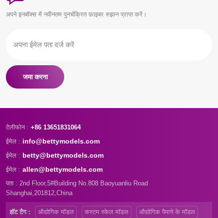
अपने इनबॉक्स में नवीनतम पुनर्चक्रित फ़ाइबर रुझान प्राप्त करें।
जमा करना
टेलीफोन :
+86 13651831064
info@bettymodels.com
ईमेल :
betty@bettymodels.com
ईमेल :
allen@bettymodels.com
ईमेल :
पता : 2nd Floor,5#Building No.808 Baoyuanliu Road
Shanghai,201812,China
हॉट टैग :
औद्योगिक मॉडल
कस्टम स्केल मॉडल
औद्योगिक पैमाने के मॉडल