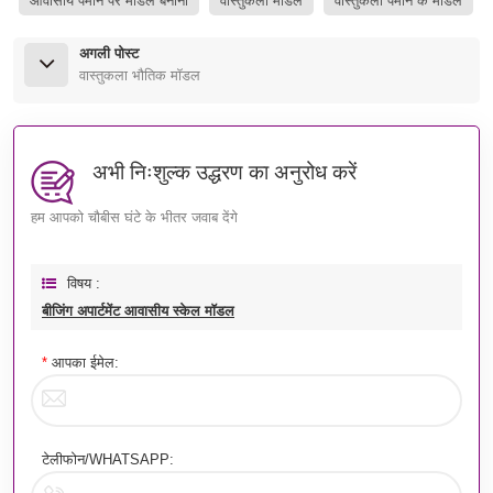
आवासीय पैमाने पर मॉडल बनाना
वास्तुकला मॉडल
वास्तुकला पैमाने के मॉडल
अगली पोस्ट
वास्तुकला भौतिक मॉडल
अभी निःशुल्क उद्धरण का अनुरोध करें
हम आपको चौबीस घंटे के भीतर जवाब देंगे
विषय :
बीजिंग अपार्टमेंट आवासीय स्केल मॉडल
*
आपका ईमेल:
टेलीफोन/WHATSAPP: