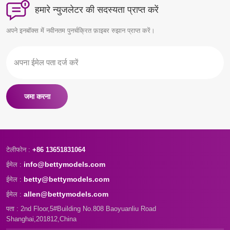
हमारे न्युजलेटर की सदस्यता प्राप्त करें
अपने इनबॉक्स में नवीनतम पुनर्चक्रित फ़ाइबर रुझान प्राप्त करें।
जमा करना
टेलीफोन :
+86 13651831064
info@bettymodels.com
ईमेल :
betty@bettymodels.com
ईमेल :
allen@bettymodels.com
ईमेल :
पता : 2nd Floor,5#Building No.808 Baoyuanliu Road
Shanghai,201812,China