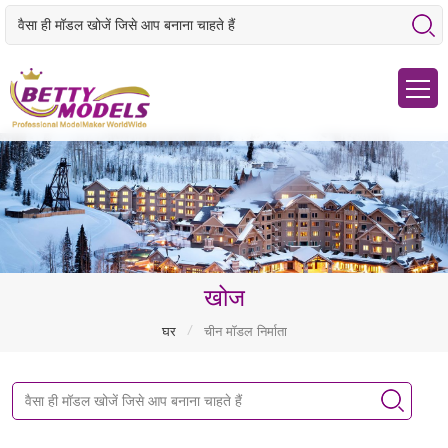
खोज
/
घर
चीन मॉडल निर्माता