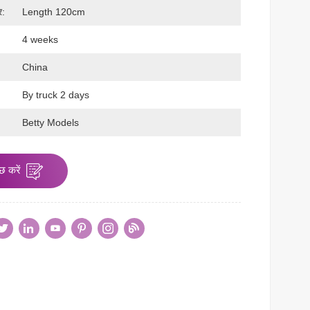
र:
Length 120cm
4 weeks
China
By truck 2 days
:
Betty Models
छ करें