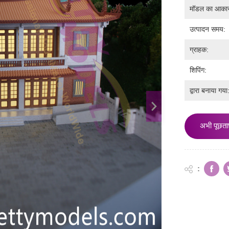
मॉडल का आका
उत्पादन समय:
ग्राहक:
शिपिंग:
द्वारा बनाया गया
अभी पूछता
: