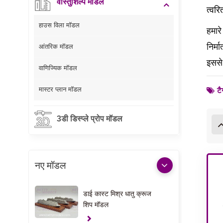
वास्तुशिल्प मॉडल
त्वरि
हाउस विला मॉडल
हमार
निर्
आंतरिक मॉडल
इससे 
वाणिज्यिक मॉडल
मास्टर प्लान मॉडल
टै
3डी डिस्प्ले प्रोप मॉडल
नए मॉडल
डाई कास्ट मिश्र धातु क्रूज
शिप मॉडल