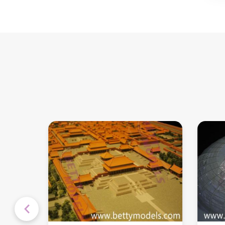
अपार्टमेंट इंटीरियर मॉडल
बच्चों के खेल के मैदान के
आंतरिक मॉडल
वास्तुकला भवन मॉडल