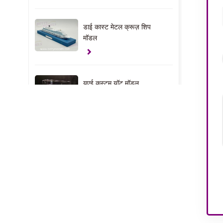
डाई कास्ट मेटल क्रूज़ शिप
मॉडल
यूएई कस्टम यॉट मॉडल
क्लैंप उपहार मॉडल
यूएसए हाउस इंटीरियर मॉडल