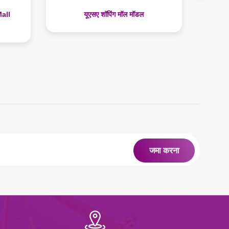
all
यूएसए शॉपिंग मॉल मॉडल
जमा करना