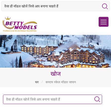
खोज
/
घर
कस्टम स्केल मॉडल जापान