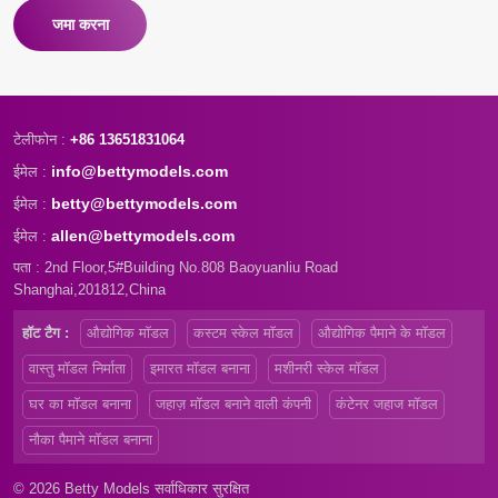
जमा करना
टेलीफोन :
+86 13651831064
info@bettymodels.com
ईमेल :
betty@bettymodels.com
ईमेल :
allen@bettymodels.com
ईमेल :
पता : 2nd Floor,5#Building No.808 Baoyuanliu Road
Shanghai,201812,China
हॉट टैग :
औद्योगिक मॉडल
कस्टम स्केल मॉडल
औद्योगिक पैमाने के मॉडल
वास्तु मॉडल निर्माता
इमारत मॉडल बनाना
मशीनरी स्केल मॉडल
घर का मॉडल बनाना
जहाज़ मॉडल बनाने वाली कंपनी
कंटेनर जहाज मॉडल
नौका पैमाने मॉडल बनाना
© 2026 Betty Models सर्वाधिकार सुरक्षित