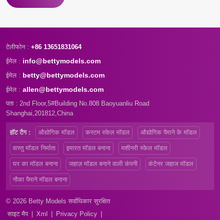
टेलीफोन :
+86 13651831064
info@bettymodels.com
ईमेल :
betty@bettymodels.com
ईमेल :
allen@bettymodels.com
ईमेल :
पता : 2nd Floor,5#Building No.808 Baoyuanliu Road
Shanghai,201812,China
हॉट टैग :
औद्योगिक मॉडल
कस्टम स्केल मॉडल
औद्योगिक पैमाने के मॉडल
वास्तु मॉडल निर्माता
इमारत मॉडल बनाना
मशीनरी स्केल मॉडल
घर का मॉडल बनाना
जहाज़ मॉडल बनाने वाली कंपनी
कंटेनर जहाज मॉडल
नौका पैमाने मॉडल बनाना
© 2026 Betty Models सर्वाधिकार सुरक्षित
साइट मैप
|
Xml
|
Privacy Policy
|