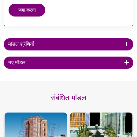
जमा करना
मॉडल श्रेणियाँ
नए मॉडल
संबंधित मॉडल