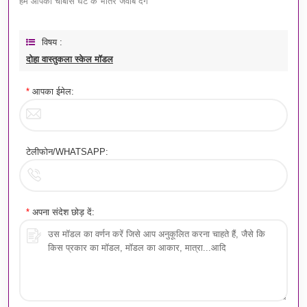
हम आपको चौबीस घंटे के भीतर जवाब देंगे
विषय :
दोहा वास्तुकला स्केल मॉडल
*
आपका ईमेल:
टेलीफोन/WHATSAPP:
*
अपना संदेश छोड़ दें: