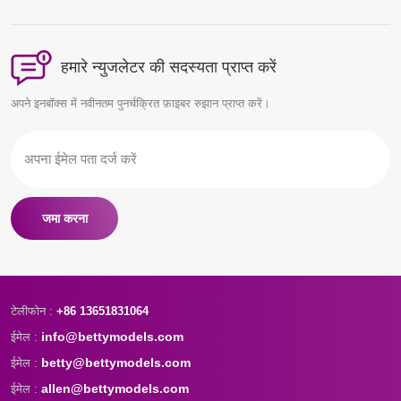
और पारंपरिक मॉडल निर्माता उपकरण
शामिल हैं। इससे कोई फर्क नहीं पड़ता
कि आपका प्रोजेक्ट कितना बड़ा है, चाहे
आप कहीं भी हों, बेट्टी मॉडल्स हमेशा
हमारे न्युजलेटर की सदस्यता प्राप्त करें
आपकी सेवा में हैं!
अपने इनबॉक्स में नवीनतम पुनर्चक्रित फ़ाइबर रुझान प्राप्त करें।
जमा करना
टेलीफोन :
+86 13651831064
info@bettymodels.com
ईमेल :
betty@bettymodels.com
ईमेल :
allen@bettymodels.com
ईमेल :