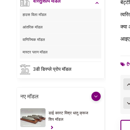
वास्तुशिल्प मॉडल
बेट्ट
त्वरि
हाउस विला मॉडल
क्या
आंतरिक मॉडल
आइए 
वाणिज्यिक मॉडल
मास्टर प्लान मॉडल
टै
3डी डिस्प्ले प्रोप मॉडल
नए मॉडल
डाई कास्ट मिश्र धातु क्रूज
शिप मॉडल