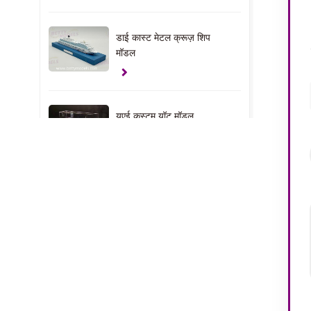
डाई कास्ट मेटल क्रूज़ शिप
मॉडल
यूएई कस्टम यॉट मॉडल
क्लैंप उपहार मॉडल
यूएसए हाउस इंटीरियर मॉडल