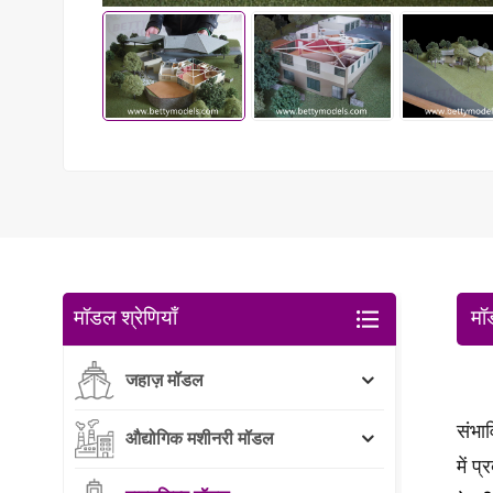
मॉडल श्रेणियाँ
मॉ
जहाज़ मॉडल
संभा
औद्योगिक मशीनरी मॉडल
में प्