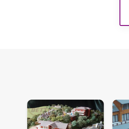
अपार्टमेंट इंटीरियर मॉडल
बच्चों के खेल के मैदान के
आंतरिक मॉडल
वास्तुकला भवन मॉडल