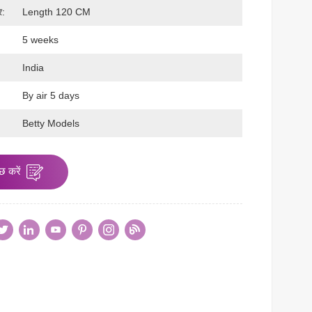
र:
Length 120 CM
5 weeks
India
By air 5 days
:
Betty Models
छ करें