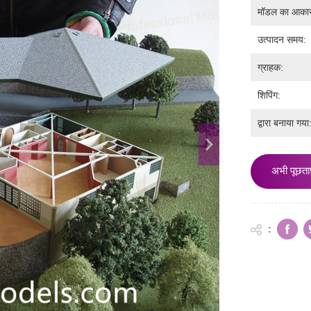
मॉडल का आका
उत्पादन समय:
ग्राहक:
शिपिंग:
द्वारा बनाया गया
अभी पूछता
: