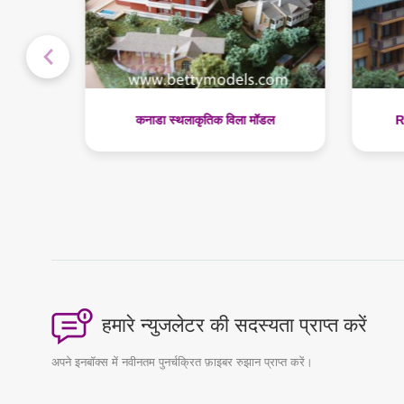
डल
Romania Houses Models
हमारे न्युजलेटर की सदस्यता प्राप्त करें
अपने इनबॉक्स में नवीनतम पुनर्चक्रित फ़ाइबर रुझान प्राप्त करें।