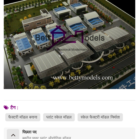
टैग :
फैक्टरी मॉडल बनाना
प्लांट स्केल मॉडल
स्केल फैक्टरी मॉडल निर्माता
पिछला पद
बहरीन पावर प्लांट औद्योगिक मॉडल