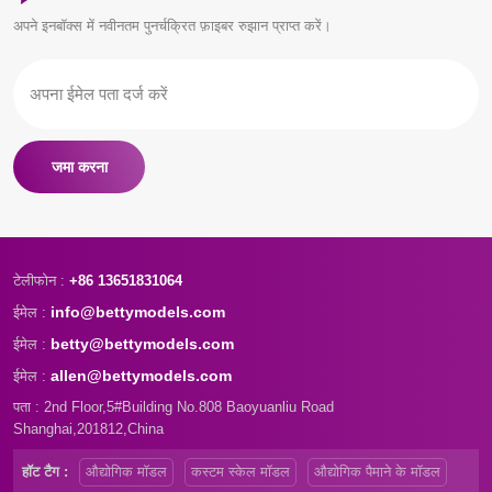
अपने इनबॉक्स में नवीनतम पुनर्चक्रित फ़ाइबर रुझान प्राप्त करें।
जमा करना
टेलीफोन :
+86 13651831064
info@bettymodels.com
ईमेल :
betty@bettymodels.com
ईमेल :
allen@bettymodels.com
ईमेल :
पता : 2nd Floor,5#Building No.808 Baoyuanliu Road
Shanghai,201812,China
हॉट टैग :
औद्योगिक मॉडल
कस्टम स्केल मॉडल
औद्योगिक पैमाने के मॉडल