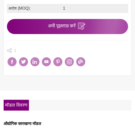
आदेश (MOQ):
1
अभी पूछताछ करें
:
मॉडल विवरण
औद्योगिक कारखाना मॉडल