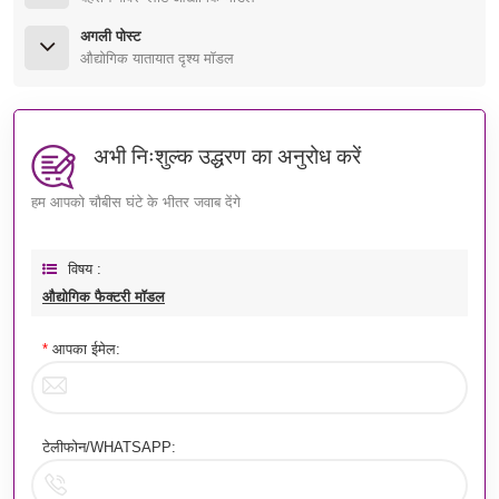
अगली पोस्ट
औद्योगिक यातायात दृश्य मॉडल
अभी निःशुल्क उद्धरण का अनुरोध करें
हम आपको चौबीस घंटे के भीतर जवाब देंगे
विषय :
औद्योगिक फैक्टरी मॉडल
*
आपका ईमेल:
टेलीफोन/WHATSAPP: