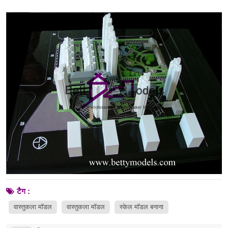
टैग :
वास्तुकला मॉडल
वास्तुकला मॉडल
स्केल मॉडल बनाना