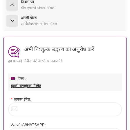
पिछला पद
चीन एक्सपो योजना मॉडल
अगली पोस्ट
आर्किटेक्चरल मासिंग मॉडल
अभी निःशुल्क उद्धरण का अनुरोध करें
हम आपको चौबीस घंटे के भीतर जवाब देंगे
विषय :
इटली वास्तुकला मैक्वेट
*
आपका ईमेल:
टेलीफोन/WHATSAPP: