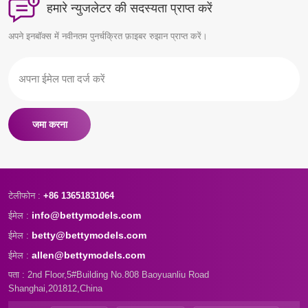
हमारे न्युजलेटर की सदस्यता प्राप्त करें
अपने इनबॉक्स में नवीनतम पुनर्चक्रित फ़ाइबर रुझान प्राप्त करें।
जमा करना
टेलीफोन :
+86 13651831064
info@bettymodels.com
ईमेल :
betty@bettymodels.com
ईमेल :
allen@bettymodels.com
ईमेल :
पता : 2nd Floor,5#Building No.808 Baoyuanliu Road
Shanghai,201812,China