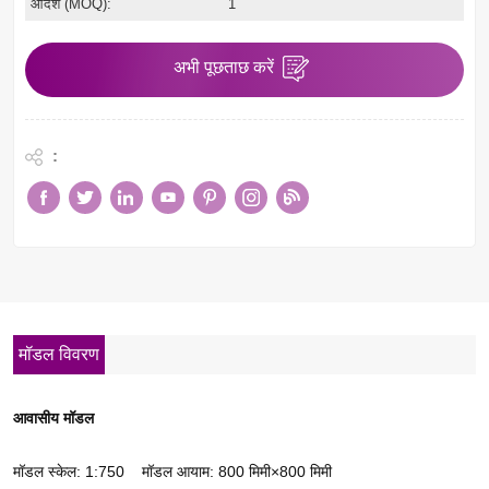
आदेश (MOQ):
1
अभी पूछताछ करें
:
मॉडल विवरण
आवासीय मॉडल
मॉडल स्केल: 1:750
मॉडल आयाम: 800 मिमी×800 मिमी