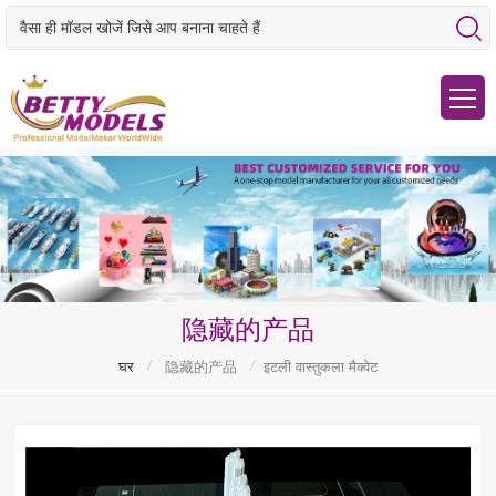
隐藏的产品
/
/
घर
隐藏的产品
इटली वास्तुकला मैक्वेट