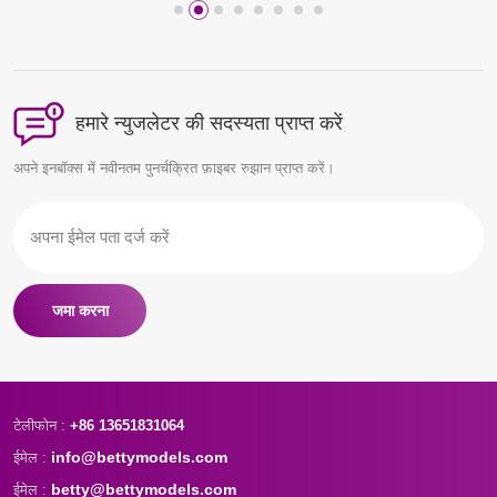
हमारे न्युजलेटर की सदस्यता प्राप्त करें
अपने इनबॉक्स में नवीनतम पुनर्चक्रित फ़ाइबर रुझान प्राप्त करें।
जमा करना
टेलीफोन :
+86 13651831064
info@bettymodels.com
ईमेल :
betty@bettymodels.com
ईमेल :