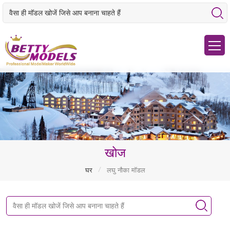
खोज
/
घर
लघु नौका मॉडल