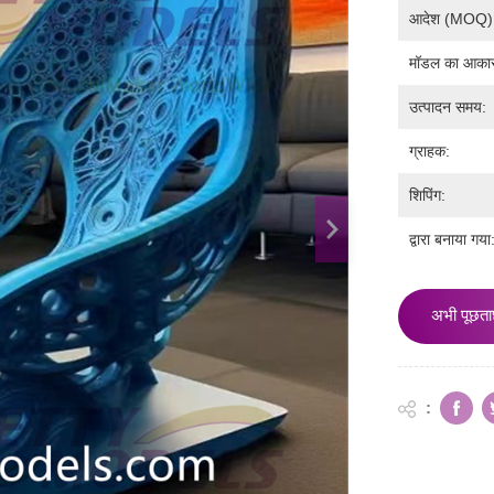
आदेश (MOQ)
मॉडल का आका
उत्पादन समय:
ग्राहक:
शिपिंग:
द्वारा बनाया गया
अभी पूछता
: