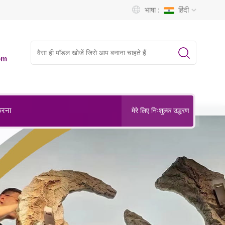
भाषा :
हिंदी
om
करना
मेरे लिए निःशुल्क उद्धरण