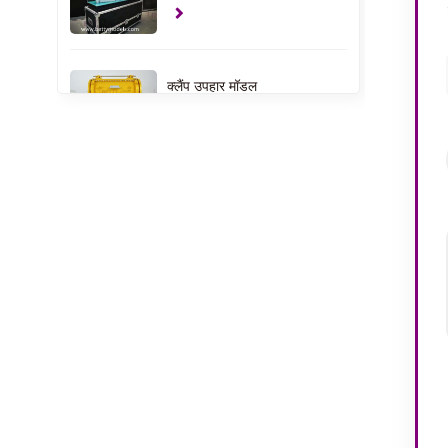
क्लैंप उपहार मॉडल
यूएसए हाउस इंटीरियर मॉडल
अपार्टमेंट इंटीरियर मॉडल
बच्चों के खेल के मैदान के
आंतरिक मॉडल