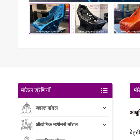
मॉडल श्रेणियाँ
मॉ
जहाज़ मॉडल
आधुन
औद्योगिक मशीनरी मॉडल
बेट्ट