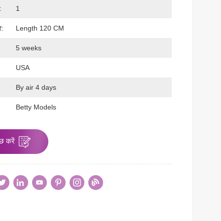
:
1
र:
Length 120 CM
5 weeks
USA
By air 4 days
:
Betty Models
छ करें