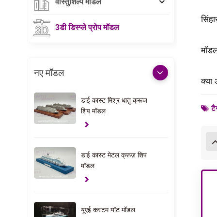
वास्तुशिल्प मॉडल
सिंहा
3डी डिस्प्ले प्रोप मॉडल
मॉडल 
नए मॉडल
क्या
डाई कास्ट मिश्र धातु क्रूज
टै
शिप मॉडल
डाई कास्ट मेटल क्रूज़ शिप
मॉडल
यूएई कस्टम यॉट मॉडल