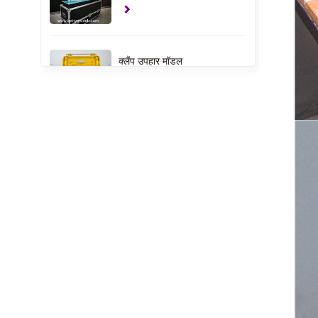
क्लैंप उपहार मॉडल
यूएसए हाउस इंटीरियर मॉडल
अपार्टमेंट इंटीरियर मॉडल
बच्चों के खेल के मैदान के
आंतरिक मॉडल