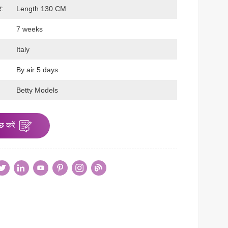
र:
Length 130 CM
7 weeks
Italy
By air 5 days
:
Betty Models
छ करें