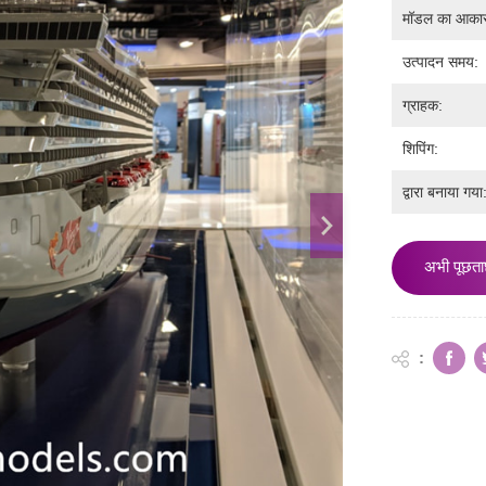
मॉडल का आका
उत्पादन समय:
ग्राहक:
शिपिंग:
द्वारा बनाया गया
अभी पूछता
: