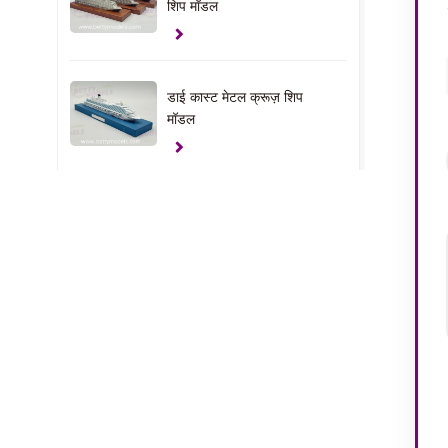
शिप मॉडल
डाई कास्ट मेटल क्रूज़ शिप
मॉडल
यूएई कस्टम यॉट मॉडल
क्लैंप उपहार मॉडल
यूएसए हाउस इंटीरियर मॉडल