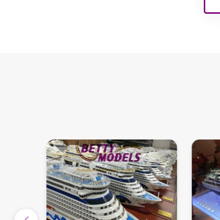
अपार्टमेंट इंटीरियर मॉडल
बच्चों के खेल के मैदान के
आंतरिक मॉडल
वास्तुकला भवन मॉडल