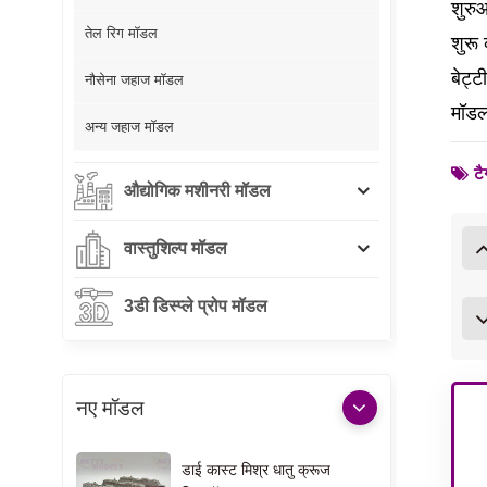
शुरु
तेल रिग मॉडल
शुरू
बेट्ट
नौसेना जहाज मॉडल
मॉडल 
अन्य जहाज मॉडल
टै
औद्योगिक मशीनरी मॉडल
वास्तुशिल्प मॉडल
3डी डिस्प्ले प्रोप मॉडल
नए मॉडल
डाई कास्ट मिश्र धातु क्रूज