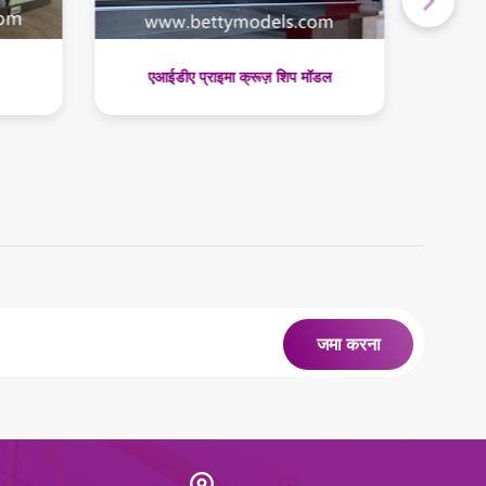
डल
डाई कास्ट क्रूज़ शिप मॉडल
नील
जमा करना