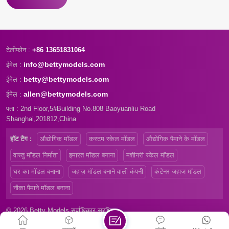
टेलीफोन :
+86 13651831064
info@bettymodels.com
ईमेल :
betty@bettymodels.com
ईमेल :
allen@bettymodels.com
ईमेल :
पता : 2nd Floor,5#Building No.808 Baoyuanliu Road
Shanghai,201812,China
हॉट टैग :
औद्योगिक मॉडल
कस्टम स्केल मॉडल
औद्योगिक पैमाने के मॉडल
वास्तु मॉडल निर्माता
इमारत मॉडल बनाना
मशीनरी स्केल मॉडल
घर का मॉडल बनाना
जहाज़ मॉडल बनाने वाली कंपनी
कंटेनर जहाज मॉडल
नौका पैमाने मॉडल बनाना
© 2026 Betty Models सर्वाधिकार सुरक्षित
साइट मैप
|
Xml
|
Privacy Policy
|