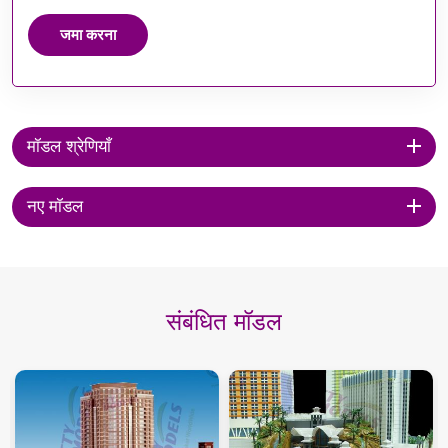
जमा करना
मॉडल श्रेणियाँ
नए मॉडल
संबंधित मॉडल