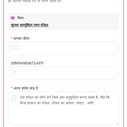
हम आपको चौबीस घंटे के भीतर जवाब देंगे
विषय :
यूएसए वास्तुशिल्प भवन मॉडल
*
आपका ईमेल:
टेलीफोन/WHATSAPP:
*
अपना संदेश छोड़ दें: