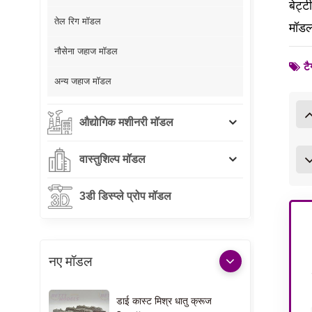
बेट्ट
तेल रिग मॉडल
मॉडल 
नौसेना जहाज मॉडल
टै
अन्य जहाज मॉडल
औद्योगिक मशीनरी मॉडल
वास्तुशिल्प मॉडल
3डी डिस्प्ले प्रोप मॉडल
नए मॉडल
डाई कास्ट मिश्र धातु क्रूज