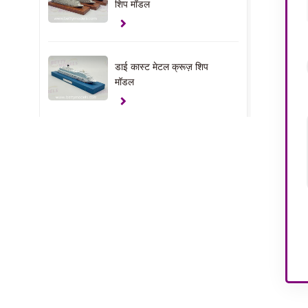
शिप मॉडल
डाई कास्ट मेटल क्रूज़ शिप
मॉडल
यूएई कस्टम यॉट मॉडल
क्लैंप उपहार मॉडल
यूएसए हाउस इंटीरियर मॉडल