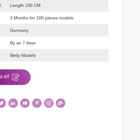
र:
Length 100 CM
3 Months for 100 pieces models
Germany
By air 7 days
:
Betty Models
छ करें