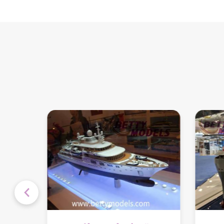
अपार्टमेंट इंटीरियर मॉडल
बच्चों के खेल के मैदान के
आंतरिक मॉडल
वास्तुकला भवन मॉडल