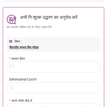
अभी निःशुल्क उद्धरण का अनुरोध करें
हम आपको चौबीस घंटे के भीतर जवाब देंगे
विषय :
नीदरलैंड क्रूज़ शिप मॉडल
*
आपका ईमेल:
टेलीफोन/WHATSAPP:
*
अपना संदेश छोड़ दें: