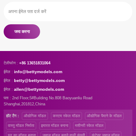
जमा करना
टेलीफोन :
+86 13651831064
info@bettymodels.com
ईमेल :
betty@bettymodels.com
ईमेल :
allen@bettymodels.com
ईमेल :
पता : 2nd Floor,5#Building No.808 Baoyuanliu Road
Shanghai,201812,China
हॉट टैग :
औद्योगिक मॉडल
कस्टम स्केल मॉडल
औद्योगिक पैमाने के मॉडल
वास्तु मॉडल निर्माता
इमारत मॉडल बनाना
मशीनरी स्केल मॉडल
घर का मॉडल बनाना
जहाज़ मॉडल बनाने वाली कंपनी
कंटेनर जहाज मॉडल